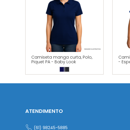
Camiseta manga curta, Polo,
Camis
Piquet PA - Baby Look
- Esp
ATENDIMENTO
(61) 98245-5885