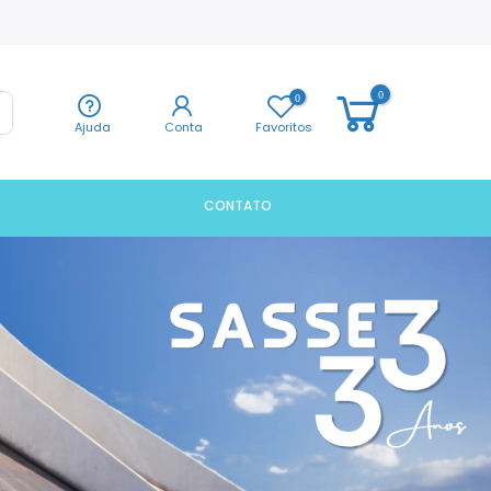
0
0
Ajuda
Conta
Favoritos
CONTATO