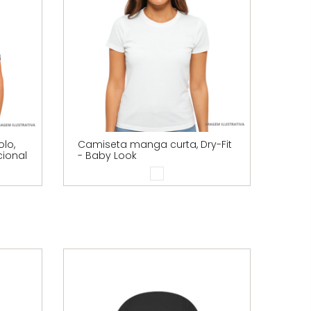
lo,
Camiseta manga curta, Dry-Fit
Cami
cional
- Baby Look
algo