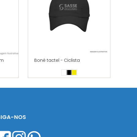
cm
Boné tactel - Ciclista
Polo 
SIGA-NOS